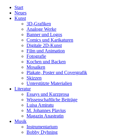
Start
Neues
Kunst
3D-Grafiken
Analoge Werke
Banner und Logos
Comics und Karikaturen
Digitale 2D-Kunst
Film und Animation
Fotografie
Kochen und Backen
Mosaiken
Plakate, Poster und Covergrafik
Skizzen
Unterstützte Materialien
Literatur
Essays und Kurzprosa
Wissenschaftliche Beiträge
Luisa Amiratu
M. Johannes Plavius
Magazin Anastratin
Musik
Instrumentarium
Bobby Dyhning