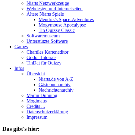
Niarts Netzwerkzeuge
Webdesign und Internetseiten
Ältere Niarts Spiele
Mendrik's Space-Adventures
Mogymouse Apocalypse
Tin Quizzy Classic
Softwaremuseum
Unterstützte Software
Games
Chartiles Karteneditor
Godot Tutorials
TinDat für Quizzy
Infos
Übersicht
Niarts.de von A-Z
Gästebucharchiv
Nachrichtenarchiv
Martin Dühning
Mogimaus
Credits ...
Datenschutzerklärung
Impressum
Das gibt's hier: