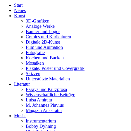
Start
Neues
Kunst
3D-Grafiken
Analoge Werke
Banner und Logos
Comics und Karikaturen
Digitale 2D-Kunst
Film und Animation
Fotografie
Kochen und Backen
Mosaiken
Plakate, Poster und Covergrafik
Skizzen
Unterstützte Materialien
Literatur
Essays und Kurzprosa
Wissenschaftliche Beiträge
Luisa Amiratu
M. Johannes Plavius
Magazin Anastratin
Musik
Instrumentarium
Bobby Dyhning